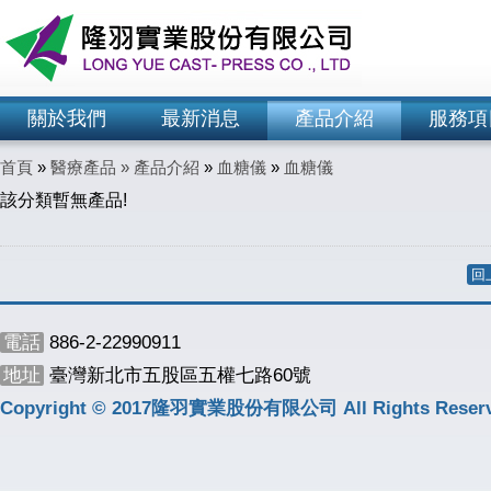
關於我們
最新消息
產品介紹
服務項
首頁
»
醫療產品 »
產品介紹
»
血糖儀
»
血糖儀
該分類暫無產品!
回
電話
886-2-22990911
地址
臺灣新北市五股區五權七路60號
Copyright © 2017隆羽實業股份有限公司 All Rights Reserv